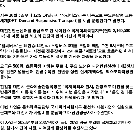
조성을 위해 스마트 교통과 혁신 산업 두 축에서 동시에 행보를 강화하고 있
다.
시는 10월 3일부터 12월 14일까지 ‘꿈씨버스’라는 이름으로 수요응답형 교통
체계(DRT, Demand Responsive Transport)를 시범 운영한다고 밝혔다.
대전컨벤션센터를 중심으로 한 사이언스 국제회의복합지구(면적 2,160,590
㎡) 내 이동 불편 해소와 관광객 편의 개선이 목적이다.
‘꿈씨버스’는 15인승(12인석) 소형버스 3대를 투입해 매일 오전 9시부터 오후
9시까지 운행한다. 지정된 정류장에서 스마트폰 ‘셔클앱’으로 호출하면 AI·빅
데이터 기반으로 가장 효율적인 경로를 계산해 차량을 배정한다.
요금은 500원, 초등학생 이하는 무료다. 주요 노선은 대전컨벤션센터 제2전시
장–천연기념물센터–한밭수목원–만년동 상권–신세계백화점–엑스포과학공원
등이다.
전일홍 대전시 문화예술관광국장은 “국제회의와 전시, 관광으로 대전을 찾는
방문객들의 이동 편의를 높이기 위해 시범 운영을 시작했다”며 “운영 결과를
분석해 향후 복합지구 활성화 대책에 반영하겠다”고 밝혔다.
이번 사업은 문화체육관광부 국제회의복합지구 활성화 지원사업의 일환으로,
문체부와 대전시가 사업비를 분담하고 대전관광공사가 주관한다.
이 사업은 2023년부터 2027년까지 국비 20억 원을 투입해 국제회의 기반 조
성, 참가자 편의 지원, 지역경제 활성화를 추진하고 있다.