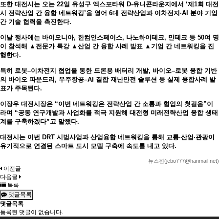
또한 대전시는 오는 22일 유성구 엑스포타워 D-유니콘라운지에서 ‘제1회 대전
시 전략산업 간 융합 네트워킹’을 열어 6대 전략산업과 이차전지·AI 분야 기업
간 기술 협력을 촉진한다.
이날 행사에는 바이오니아, 한컴인스페이스, 나노하이테크, 민테크 등 50여 명
이 참석해 ▲전문가 특강 ▲산업 간 융합 사례 발표 ▲기업 간 네트워킹을 진
행한다.
특히 로봇–이차전지 협업을 통한 드론용 배터리 개발, 바이오–로봇 융합 기반
의 바이오 파운드리, 우주항공–AI 결합 재난안전 솔루션 등 실제 융합사례 발
표가 주목된다.
이장우 대전시장은 “이번 네트워킹은 전략산업 간 소통과 협업의 첫걸음”이
라며 “공동 연구개발과 사업화를 적극 지원해 대전형 미래전략산업 융합 생태
계를 구축하겠다”고 말했다.
대전시는 이번 DRT 시범사업과 산업융합 네트워킹을 통해 교통·산업·관광이
유기적으로 연결된 스마트 도시 모델 구축에 속도를 내고 있다.
뉴스윈(jebo777@hanmail.net)
이전글
다음글
목록
댓글목록
댓글목록
등록된 댓글이 없습니다.