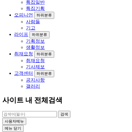
특집일반
특집기획
오피니언
하위분류
사람들
기고
라이프
하위분류
기획정보
생활정보
취재요청
하위분류
취재요청
기사제보
고객센터
하위분류
공지사항
갤러리
사이트 내 전체검색
검색
사용자메뉴
메뉴
닫기