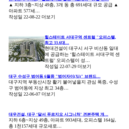
▲ 지하 3층~지상 49층, 3개 동 총 691세대 규모 공급 ▲
아파트 577세…
작성일
22-08-22
더보기
힐스테이트 서대구역 센트럴 "오피스텔,
최고 33.6대…
현대건설이 대구시 서구 비산동 일대
에 공급하는 ‘힐스테이트 서대구역 센
트럴’ 오피스텔이 성…
작성일
22-07-29
더보기
대구 수성구 범어동 6월중 "범어자이(Xi)" 브랜드…
대구지역 부동산시장 활기 불어넣을지 관심 폭증, 수성
구 범어동에 지상 최고 34층…
작성일
22-06-07
더보기
대우건설, 대구 ‘달서 푸르지오 시그니처’ 견본주택 개…
지하 6층~지상 49층, 아파트 993세대, 오피스텔 164실,
총 1천157세대 규모새로…