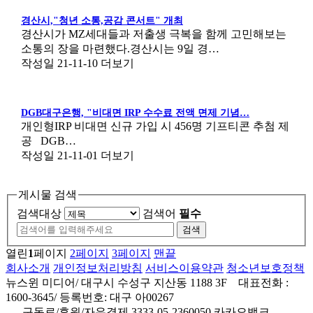
경산시,"청년 소통,공감 콘서트" 개최
경산시가 MZ세대들과 저출생 극복을 함께 고민해보는
소통의 장을 마련했다.경산시는 9일 경…
작성일
21-11-10
더보기
DGB대구은행, "비대면 IRP 수수료 전액 면제 기념…
개인형IRP 비대면 신규 가입 시 456명 기프티콘 추첨 제
공 DGB…
작성일
21-11-01
더보기
게시물 검색
검색대상
검색어
필수
검색
열린
1
페이지
2
페이지
3
페이지
맨끝
회사소개
개인정보처리방침
서비스이용약관
청소년보호정책
뉴스윈 미디어/ 대구시 수성구 지산동 1188 3F 대표전화 :
1600-3645/ 등록번호: 대구 아00267
구독료/후원/자유결제 3333-05-2360050 카카오뱅크