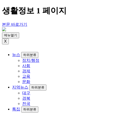
생활정보 1 페이지
본문 바로가기
메뉴열기
X
뉴스
하위분류
정치/행정
사회
경제
교육
문화
지역뉴스
하위분류
대구
경북
전국
특집
하위분류