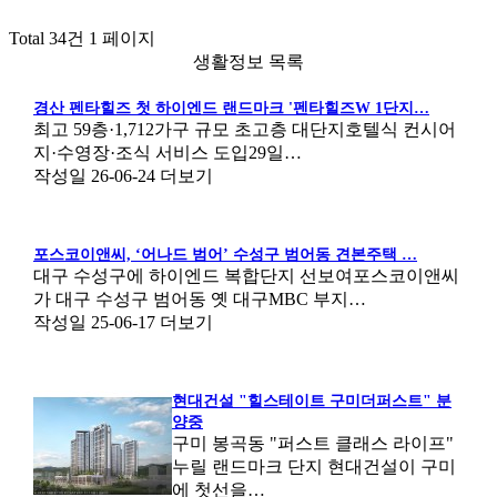
Total 34건
1 페이지
생활정보 목록
경산 펜타힐즈 첫 하이엔드 랜드마크 '펜타힐즈W 1단지…
최고 59층·1,712가구 규모 초고층 대단지호텔식 컨시어
지·수영장·조식 서비스 도입29일…
작성일
26-06-24
더보기
포스코이앤씨, ‘어나드 범어’ 수성구 범어동 견본주택 …
대구 수성구에 하이엔드 복합단지 선보여포스코이앤씨
가 대구 수성구 범어동 옛 대구MBC 부지…
작성일
25-06-17
더보기
현대건설 "힐스테이트 구미더퍼스트" 분
양중
구미 봉곡동 "퍼스트 클래스 라이프"
누릴 랜드마크 단지 현대건설이 구미
에 첫선을…